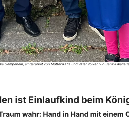
Gemperlein, eingerahmt von Mutter Katja und Vater Volker. VR-Bank-Filialleiter
n ist Einlaufkind beim Köni
in Traum wahr: Hand in Hand mit einem