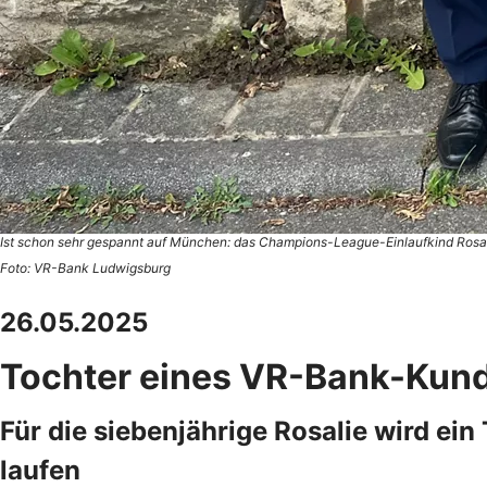
Ist schon sehr gespannt auf München: das Champions-League-Einlaufkind Rosalie 
Foto: VR-Bank Ludwigsburg
26.05.2025
Tochter eines VR-Bank-Kunde
Für die siebenjährige Rosalie wird e
laufen