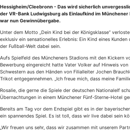
Hessigheim/Cleebronn - Das wird sicherlich unvergesslich
der VR-Bank Ludwigsburg als Einlaufkind im Münchener 
war nun Gewinnübergabe.
Unter dem Motto „Dein Kind bei der Königsklasse“ verlo
exklusiv ein sensationelles Erlebnis: Ein Kind eines Kund
der Fußball-Welt dabei sein.
Aufs Spielfeld des Müncheners Stadions mit den Kickern von
Bewerbung eingereicht hatte Vater Volker auf Hinweis von R
Schwestern aus den Händen von Filialleiter Jochen Brauchl
Trikot entgegennehmen. „Ich freue mich, dass meine Famili
Rosalie, die gerne die Spiele der deutschen Nationalelf s
Übernachtungen in einem Münchener Fünf-Sterne-Hotel ge
Bereits am Tag vor dem Endspiel gibt es in der bayerisch
ein spannendes Spiel. Es ist toll, dass wir live dabei sein 
„Wir freuen uns sehr, dass wir zusammen mit unserem Part