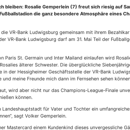
 bleiben: Rosalie Gemperlein (7) freut sich riesig auf S
Fußballstadion die ganz besondere Atmosphäre eines Ch
ste die VR-Bank Ludwigsburg gemeinsam mit ihrem Bezahlk
en der VR-Bank Ludwigsburg darf am 31. Mai Teil der Fußbal
 Paris St. Germain und Inter Mailand einlaufen wird Rosali
osalies älterer Schwester. Die überglückliche Siebenjährig
e in der Hessigheimer Geschäftsstelle der VR-Bank Ludwigs
e und meine Freunde mich dann im Fernsehen sehen können“,
chaut, wird aber nicht nur das Champions-League-Finale unv
nießen können.
en Landeshauptstadt für Vater und Tochter ein umfangreich
können“, sagt Volker Gemperlein.
ner Mastercard einem Kundenkind dieses unvergessliche Gä