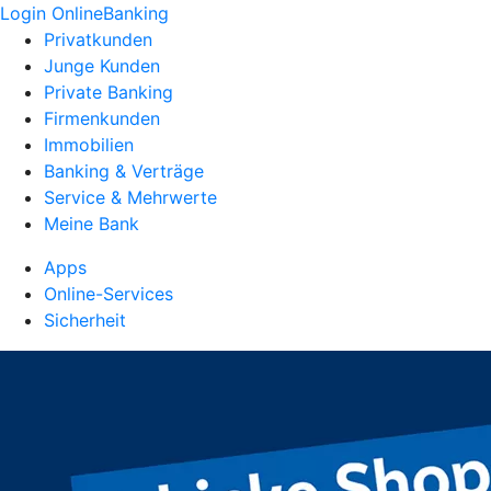
Login OnlineBanking
Privatkunden
Junge Kunden
Private Banking
Firmenkunden
Immobilien
Banking & Verträge
Service & Mehrwerte
Meine Bank
Apps
Online-Services
Sicherheit