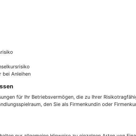
risiko
selkursrisiko
r bei Anleihen
assen
ngen für Ihr Betriebsvermögen, die zu Ihrer Risikotragfäh
ndlungsspielraum, den Sie als Firmenkundin oder Firmenkun
thalten nur allgemeine Hinweise zu einzelnen Arten von Fi