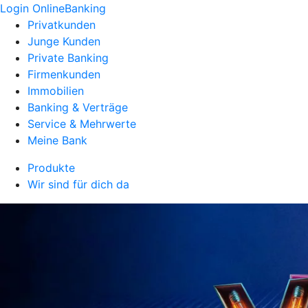
Login OnlineBanking
Privatkunden
Junge Kunden
Private Banking
Firmenkunden
Immobilien
Banking & Verträge
Service & Mehrwerte
Meine Bank
Produkte
Wir sind für dich da