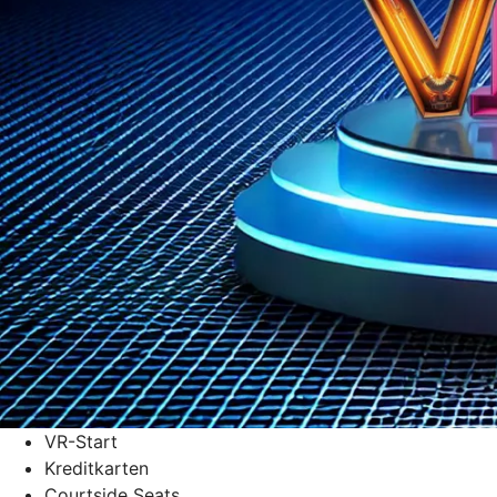
VR-Start
Kreditkarten
Courtside Seats