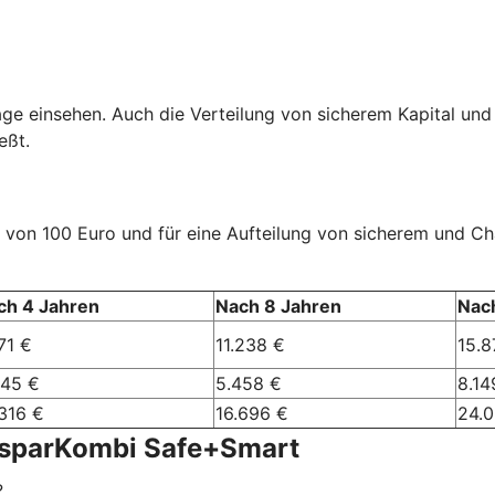
age einsehen. Auch die Verteilung von sicherem Kapital und
eßt.
rag von 100 Euro und für eine Aufteilung von sicherem und 
ch 4 Jahren
Nach 8 Jahren
Nac
71 €
11.238 €
15.8
245 €
5.458 €
8.14
316 €
16.696 €
24.
nsparKombi Safe+Smart
?