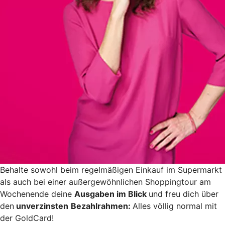
Behalte sowohl beim regelmäßigen Einkauf im Supermarkt
als auch bei einer außergewöhnlichen Shoppingtour am
Wochenende deine
Ausgaben im Blick
und freu dich über
den
unverzinsten
Bezahlrahmen:
Alles völlig normal mit
der GoldCard!