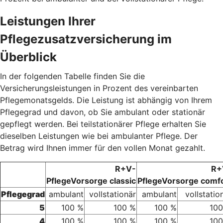
Leistungen Ihrer
Pflegezusatzversicherung im
Überblick
In der folgenden Tabelle finden Sie die
Versicherungsleistungen in Prozent des vereinbarten
Pflegemonatsgelds. Die Leistung ist abhängig von Ihrem
Pflegegrad und davon, ob Sie ambulant oder stationär
gepflegt werden. Bei teilstationärer Pflege erhalten Sie
dieselben Leistungen wie bei ambulanter Pflege. Der
Betrag wird Ihnen immer für den vollen Monat gezahlt.
R+V-
R+
PflegeVorsorge classic
PflegeVorsorge comf
Pflegegrad
ambulant
vollstationär
ambulant
vollstatio
5
100 %
100 %
100 %
100
4
100 %
100 %
100 %
100