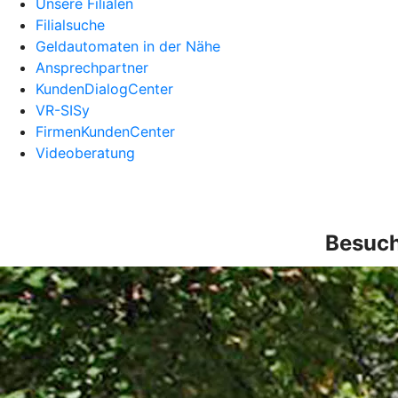
Unsere Filialen
Filialsuche
Geldautomaten in der Nähe
Ansprechpartner
KundenDialogCenter
VR-SISy
FirmenKundenCenter
Videoberatung
Besuch