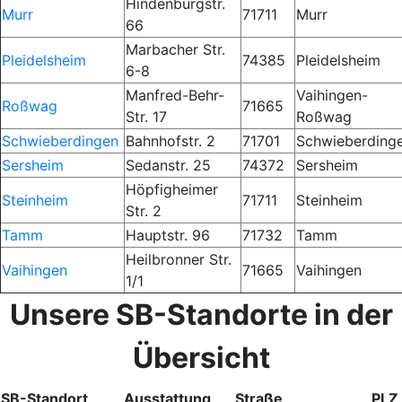
Hindenburgstr.
Murr
71711
Murr
66
Marbacher Str.
Pleidelsheim
74385
Pleidelsheim
6-8
Manfred-Behr-
Vaihingen-
Roßwag
71665
Str. 17
Roßwag
Schwieberdingen
Bahnhofstr. 2
71701
Schwieberding
Sersheim
Sedanstr. 25
74372
Sersheim
Höpfigheimer
Steinheim
71711
Steinheim
Str. 2
Tamm
Hauptstr. 96
71732
Tamm
Heilbronner Str.
Vaihingen
71665
Vaihingen
1/1
Unsere SB-Standorte in der
Übersicht
SB-Standort
Ausstattung
Straße
PLZ