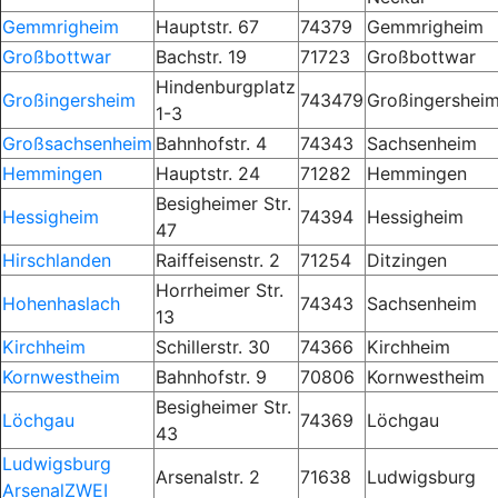
Gemmrigheim
Hauptstr. 67
74379
Gemmrigheim
Großbottwar
Bachstr. 19
71723
Großbottwar
Hindenburgplatz
Großingersheim
743479
Großingershei
1-3
Großsachsenheim
Bahnhofstr. 4
74343
Sachsenheim
Hemmingen
Hauptstr. 24
71282
Hemmingen
Besigheimer Str.
Hessigheim
74394
Hessigheim
47
Hirschlanden
Raiffeisenstr. 2
71254
Ditzingen
Horrheimer Str.
Hohenhaslach
74343
Sachsenheim
13
Kirchheim
Schillerstr. 30
74366
Kirchheim
Kornwestheim
Bahnhofstr. 9
70806
Kornwestheim
Besigheimer Str.
Löchgau
74369
Löchgau
43
Ludwigsburg
Arsenalstr. 2
71638
Ludwigsburg
ArsenalZWEI