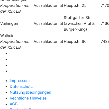
Kooperation mit
Auszahlautomat
Hauptstr. 25
717
der KSK LB
Stuttgarter Str.
Vaihingen
Auszahlautomat
(Zwischen Aral &
716
Burger-King)
Walheim
Kooperation mit
Auszahlautomat
Hauptstr. 66
743
der KSK LB
Impressum
Datenschutz
Nutzungsbedingungen
Rechtliche Hinweise
AGB