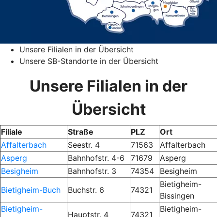
Unsere Filialen in der Übersicht
Unsere SB-Standorte in der Übersicht
Unsere Filialen in der
Übersicht
Filiale
Straße
PLZ
Ort
Affalterbach
Seestr. 4
71563
Affalterbach
Asperg
Bahnhofstr. 4-6
71679
Asperg
Besigheim
Bahnhofstr. 3
74354
Besigheim
Bietigheim-
Bietigheim-Buch
Buchstr. 6
74321
Bissingen
Bietigheim-
Bietigheim-
Hauptstr. 4
74321