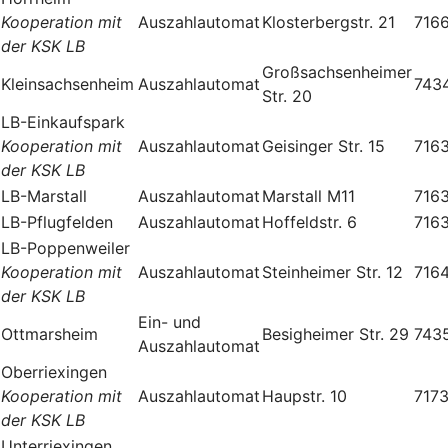
Kooperation mit
Auszahlautomat
Klosterbergstr. 21
716
der KSK LB
Großsachsenheimer
Kleinsachsenheim
Auszahlautomat
743
Str. 20
LB-Einkaufspark
Kooperation mit
Auszahlautomat
Geisinger Str. 15
716
der KSK LB
LB-Marstall
Auszahlautomat
Marstall M11
716
LB-Pflugfelden
Auszahlautomat
Hoffeldstr. 6
716
LB-Poppenweiler
Kooperation mit
Auszahlautomat
Steinheimer Str. 12
716
der KSK LB
Ein- und
Ottmarsheim
Besigheimer Str. 29
743
Auszahlautomat
Oberriexingen
Kooperation mit
Auszahlautomat
Haupstr. 10
717
der KSK LB
Unterriexingen