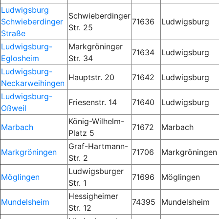
Ludwigsburg
Schwieberdinger
Schwieberdinger
71636
Ludwigsburg
Str. 25
Straße
Ludwigsburg-
Markgröninger
71634
Ludwigsburg
Eglosheim
Str. 34
Ludwigsburg-
Hauptstr. 20
71642
Ludwigsburg
Neckarweihingen
Ludwigsburg-
Friesenstr. 14
71640
Ludwigsburg
Oßweil
König-Wilhelm-
Marbach
71672
Marbach
Platz 5
Graf-Hartmann-
Markgröningen
71706
Markgröningen
Str. 2
Ludwigsburger
Möglingen
71696
Möglingen
Str. 1
Hessigheimer
Mundelsheim
74395
Mundelsheim
Str. 12