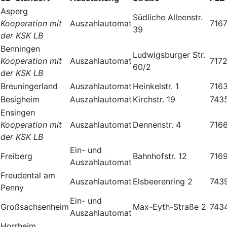
Asperg
Südliche Alleenstr.
Kooperation mit
Auszahlautomat
716
39
der KSK LB
Benningen
Ludwigsburger Str.
Kooperation mit
Auszahlautomat
717
60/2
der KSK LB
Breuningerland
Auszahlautomat
Heinkelstr. 1
716
Besigheim
Auszahlautomat
Kirchstr. 19
743
Ensingen
Kooperation mit
Auszahlautomat
Dennenstr. 4
716
der KSK LB
Ein- und
Freiberg
Bahnhofstr. 12
716
Auszahlautomat
Freudental am
Auszahlautomat
Elsbeerenring 2
743
Penny
Ein- und
Großsachsenheim
Max-Eyth-Straße 2
743
Auszahlautomat
Horrheim