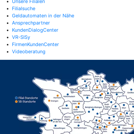
Unsere Filialen
Filialsuche
Geldautomaten in der Nähe
Ansprechpartner
KundenDialogCenter
VR-SISy
FirmenKundenCenter
Videoberatung