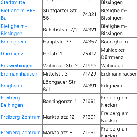
Stadtmitte
Bissingen
Bietigheim VR-
Stuttgarter Str.
Bietigheim-
74321
Bar
56
Bissingen
Bietigheim-
Bietigheim-
Bahnhofstr. 7/2
74321
Bissingen
Bissingen
Bönnigheim
Hauptstr. 33
74357
Bönnigheim
Mühlacker-
Dürrmenz
Hofstr. 1
75417
Dürrmenz
Enzweihingen
Vaihinger Str. 2
71665
Vaihingen
Erdmannhausen
Mittelstr. 3
71729
Erdmannhause
Löchgauer Str.
Erligheim
74391
Erligheim
8/1
Freiberg-
Freiberg am
Benningerstr. 1
71691
Beihingen
Neckar
Freiberg am
Freiberg Zentrum
Marktplatz 12
71691
Neckar
Freiberg am
Freiberg Zentrum
Marktplatz 8
71691
Neckar