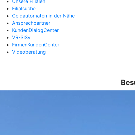
Unsere Filialen
Filialsuche
Geldautomaten in der Nähe
Ansprechpartner
KundenDialogCenter
VR-SISy
FirmenKundenCenter
Videoberatung
Bes